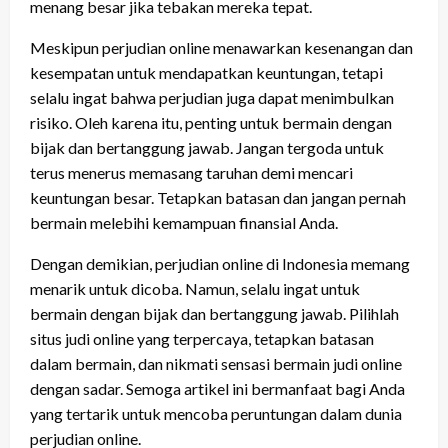
menang besar jika tebakan mereka tepat.
Meskipun perjudian online menawarkan kesenangan dan
kesempatan untuk mendapatkan keuntungan, tetapi
selalu ingat bahwa perjudian juga dapat menimbulkan
risiko. Oleh karena itu, penting untuk bermain dengan
bijak dan bertanggung jawab. Jangan tergoda untuk
terus menerus memasang taruhan demi mencari
keuntungan besar. Tetapkan batasan dan jangan pernah
bermain melebihi kemampuan finansial Anda.
Dengan demikian, perjudian online di Indonesia memang
menarik untuk dicoba. Namun, selalu ingat untuk
bermain dengan bijak dan bertanggung jawab. Pilihlah
situs judi online yang terpercaya, tetapkan batasan
dalam bermain, dan nikmati sensasi bermain judi online
dengan sadar. Semoga artikel ini bermanfaat bagi Anda
yang tertarik untuk mencoba peruntungan dalam dunia
perjudian online.