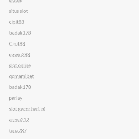
situs slot
cipit88
badak178
Cipit88
ugwin288
slot online
qqmamibet
badak178
parlay
slot gacor hari ini
arena212
tuna787