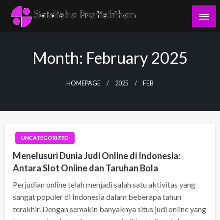
Skip
to
content
Connecting You to the Stories that Matter
Saidisha Pratishthan
Month:
February 2025
HOMEPAGE
2025
FEB
UNCATEGORIZED
Menelusuri Dunia Judi Online di Indonesia:
Antara Slot Online dan Taruhan Bola
Perjudian online telah menjadi salah satu aktivitas yang
sangat populer di Indonesia dalam beberapa tahun
terakhir. Dengan semakin banyaknya situs judi online yang