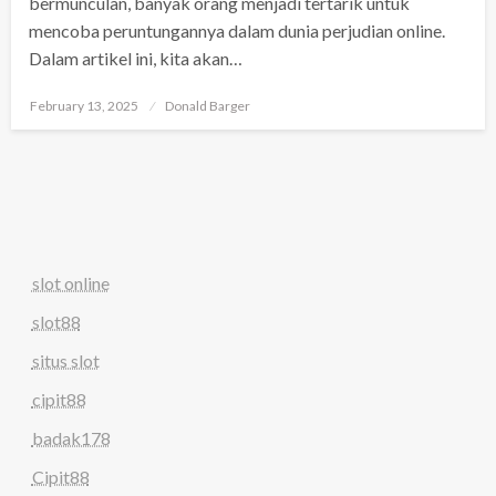
bermunculan, banyak orang menjadi tertarik untuk
mencoba peruntungannya dalam dunia perjudian online.
Dalam artikel ini, kita akan…
Posted
February 13, 2025
Donald Barger
on
slot online
slot88
situs slot
cipit88
badak178
Cipit88